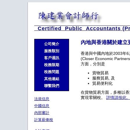
Certified Public Accountants (P
內地與香港關於建立
公司簡介
服務類別
香港與中國內地於2003年
客戶通訊
(Closer Economic Part
方面，分別是
稅務限期
稅務問題
貨物貿易
服務貿易, 及
其他連結
貿易便利化
聯繫我們
在貨物貿易方面，多種以香港
實現零關稅。
詳情請按此
法規信息
中國信息
內部審計
計算薪俸稅