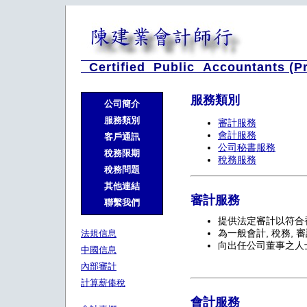
Certified Public Accountants (P
服務類別
公司簡介
服務類別
審計服務
會計服務
客戶通訊
公司秘書服務
稅務限期
稅務服務
稅務問題
其他連結
審計服務
聯繫我們
提供法定審計以符合
為一般會計, 稅務,
法規信息
向出任公司董事之人
中國信息
內部審計
計算薪俸稅
會計服務